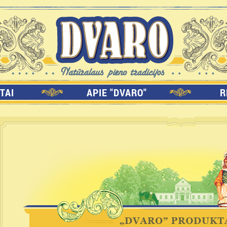
TAI
APIE "DVARO"
R