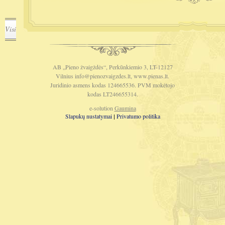
Visi
AB „Pieno žvaigždės“, Perkūnkiemio 3, LT-12127
Vilnius
info@pienozvaigzdes.lt
, www.pienas.lt.
Juridinio asmens kodas 124665536. PVM mokėtojo
kodas LT246655314.
e-solution
Gaumina
Slapukų nustatymai
Privatumo politika
|