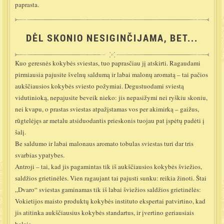
paprasta.
DĖL SKONIO NESIGINČIJAMA, BET...
Kuo geresnės kokybės sviestas, tuo paprasčiau jį atskirti. Ragaudami
pirmiausia pajusite švelnų saldumą ir labai malonų aromatą – tai pačios
aukščiausios kokybės sviesto požymiai. Degustuodami sviestą
vidutinioką, nepajusite beveik nieko: jis nepasižymi nei ryškiu skoniu,
nei kvapu, o prastas sviestas atpažįstamas vos per akimirką – gaižus,
rūgtelėjęs ar metalu atsiduodantis prieskonis tuojau pat įspėtų padėti į
šalį.
Be saldumo ir labai malonaus aromato tobulas sviestas turi dar tris
svarbias ypatybes.
Antroji – tai, kad jis pagamintas tik iš aukščiausios kokybės šviežios,
saldžios grietinėlės. Vien ragaujant tai pajusti sunku: reikia žinoti. Štai
„Dvaro“ sviestas gaminamas tik iš labai šviežios saldžios grietinėlės:
Vokietijos maisto produktų kokybės instituto ekspertai patvirtino, kad
jis atitinka aukščiausius kokybės standartus, ir įvertino geriausiais