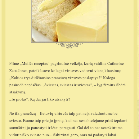
Filme „Meilės receptas“ pagrindinė veikėja, kurią vaidina Catherine
Zeta-Jones, pateikė savo kolegai virtuvės vadovui vieną klausimą:
„Kokios trys didžiausios prancūzų virtuvės paslaptys?“ Kolega
pasirodė nepėsčias. „Sviestas, sviestas ir sviestas“, – lyg žirnius išbėrė
atsakymą.
„Tu profas“. Ką dar jai liko atsakyti?
Ne tik prancūzų – lietuvių virtuvės taip pat neįsivaizduotume be
sviesto. Esame taip prie jo įpratę, kad net nestabtelėjame prieš tepdami
sumuštinį jo pauostyti ir lėtai paragauti. Gal dėl to net neatskirtume
vidutiniško sviesto nuo... išskirtinai gero, nors tai padaryti labai