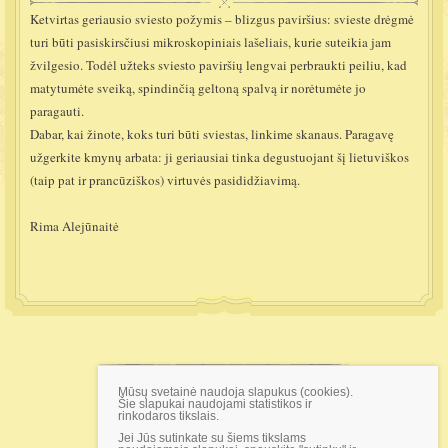
Ketvirtas geriausio sviesto požymis – blizgus paviršius: svieste drėgmė
turi būti pasiskirsčiusi mikroskopiniais lašeliais, kurie suteikia jam
žvilgesio. Todėl užteks sviesto paviršių lengvai perbraukti peiliu, kad
matytumėte sveiką, spindinčią geltoną spalvą ir norėtumėte jo
paragauti.
Dabar, kai žinote, koks turi būti sviestas, linkime skanaus. Paragavę
užgerkite kmynų arbata: ji geriausiai tinka degustuojant šį lietuviškos
(taip pat ir prancūziškos) virtuvės pasididžiavimą.
Rima Alejūnaitė
Mūsų svetainė naudoja slapukus (cookies).
Šie slapukai naudojami statistikos ir
AB „Pieno žvaigždės“, Perkūnkiemio 3, LT-12127
rinkodaros tikslais.
Vilnius
info@pienozvaigzdes.lt
, www.pienas.lt.
Jei Jūs sutinkate su šiems tikslams
Juridinio asmens kodas 124665536. PVM mokėtojo