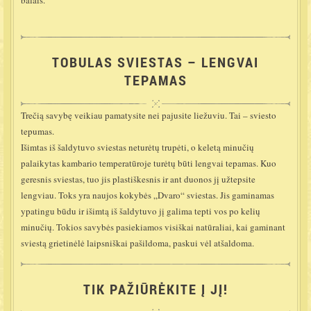
balais.
TOBULAS SVIESTAS – LENGVAI
TEPAMAS
Trečią savybę veikiau pamatysite nei pajusite liežuviu. Tai – sviesto
tepumas.
Išimtas iš šaldytuvo sviestas neturėtų trupėti, o keletą minučių
palaikytas kambario temperatūroje turėtų būti lengvai tepamas. Kuo
geresnis sviestas, tuo jis plastiškesnis ir ant duonos jį užtepsite
lengviau. Toks yra naujos kokybės „Dvaro“ sviestas. Jis gaminamas
ypatingu būdu ir išimtą iš šaldytuvo jį galima tepti vos po kelių
minučių. Tokios savybės pasiekiamos visiškai natūraliai, kai gaminant
sviestą grietinėlė laipsniškai pašildoma, paskui vėl atšaldoma.
TIK PAŽIŪRĖKITE Į JĮ!